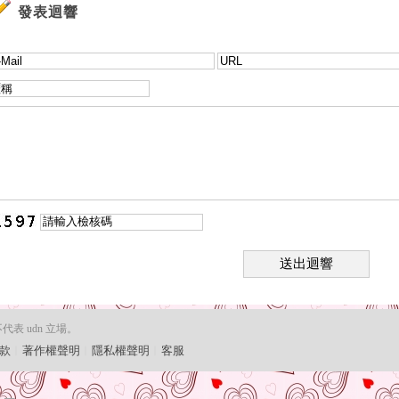
發表迴響
送出迴響
 udn 立場。
款
︱
著作權聲明
︱
隱私權聲明
︱
客服