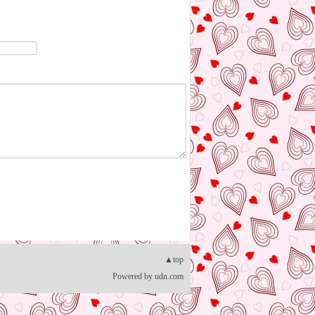
▲top
Powered by
udn.com