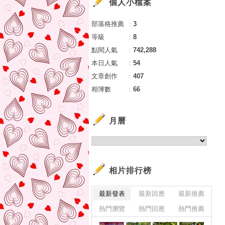
個人小檔案
部落格推薦
：
3
等級
：
8
點閱人氣
：
742,288
本日人氣
：
54
文章創作
：
407
相簿數
：
66
月曆
相片排行榜
最新發表
最新回應
最新推薦
熱門瀏覽
熱門回應
熱門推薦