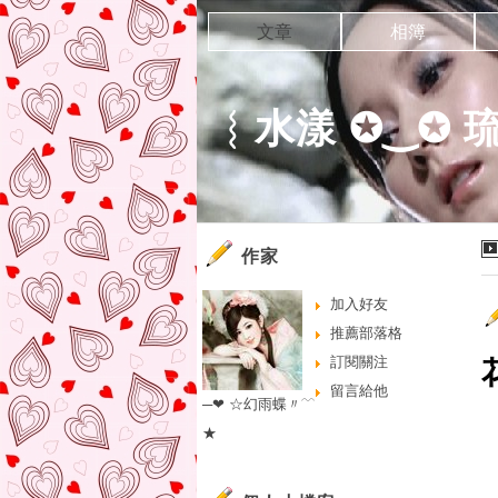
文章
相簿
︴水漾 ✪‿✪ 
作家
加入好友
推薦部落格
訂閱關注
留言給他
─❤ ☆幻雨蝶〃﹋
★