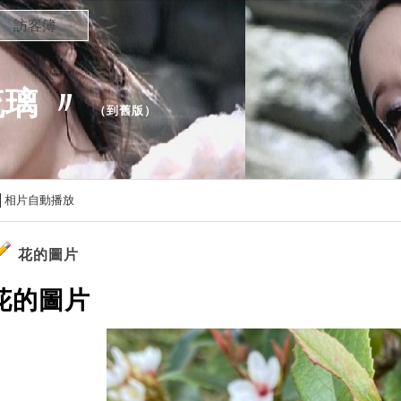
訪客簿
琉璃 〃
（
到舊版
）
相片自動播放
花的圖片
花的圖片