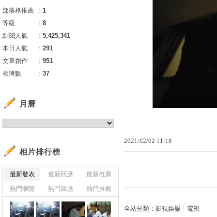
部落格推薦
：
1
等級
：
8
點閱人氣
：
5,425,341
本日人氣
：
291
文章創作
：
951
相簿數
：
37
月曆
2021
/
02
/
02
11
:
18
相片排行榜
最新發表
最新回應
最新推薦
熱門瀏覽
熱門回應
熱門推薦
全站分類：
影視娛樂
｜
電視