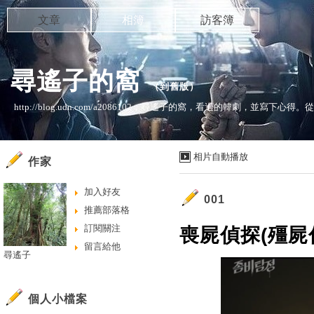
文章
相簿
訪客簿
尋遙子的窩
（
到舊版
）
http://blog.udn.com/a2086102，尋遙子的窩，看過的韓劇，並
相片自動播放
作家
加入好友
001
推薦部落格
訂閱關注
喪屍偵探(殭屍偵
留言給他
尋遙子
個人小檔案