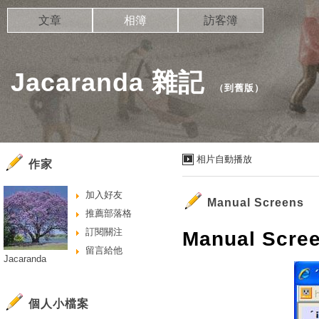
文章
相簿
訪客簿
Jacaranda 雜記
（
到舊版
）
相片自動播放
作家
加入好友
Manual Screens
推薦部落格
訂閱關注
Manual Scree
留言給他
Jacaranda
個人小檔案