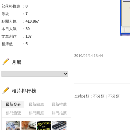
部落格推薦
：
0
等級
：
7
點閱人氣
：
410,867
本日人氣
：
30
文章創作
：
137
相簿數
：
5
2010
/
06
/
14
13
:
44
月曆
相片排行榜
全站分類：
不分類
｜
不分類
最新發表
最新回應
最新推薦
熱門瀏覽
熱門回應
熱門推薦