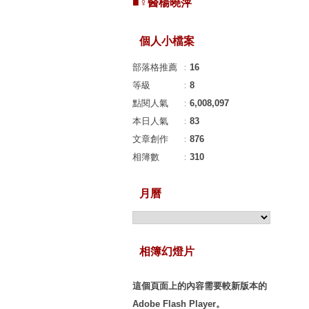
■♀醫楊曉萍
個人小檔案
部落格推薦
：
16
等級
：
8
點閱人氣
：
6,008,097
本日人氣
：
83
文章創作
：
876
相簿數
：
310
月曆
相簿幻燈片
這個頁面上的內容需要較新版本的
Adobe Flash Player。