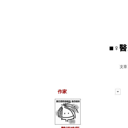
■♀醫
文章
作家