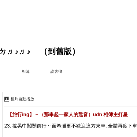
（
）
ㄉ♬♪♬♪
到舊版
相簿
訪客簿
相片自動播放
【旅行ing】－（那串起一家人的跫音）udn 相簿主打星
23. 搖晃中闖關前行 ~ 而希臘更不歡迎這方來車, 全體再度下車