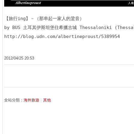
【旅行ing】－（那串起一家人的跫音）

by BUS 土耳其伊斯坦堡往希臘古城 Thessaloniki (Thess
http://blog.udn.com/albertineproust/5389954
2012
/
04
/
25
20
:
53
全站分類：
海外旅遊
｜
其他