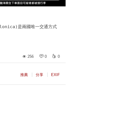
alonica)是兩國唯一交通方式 

256
0
0
推薦
分享
EXIF