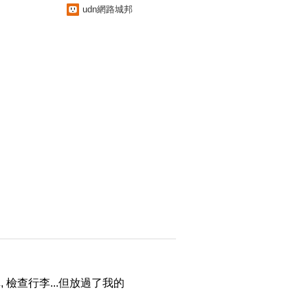
udn網路城邦
, 檢查行李...但放過了我的