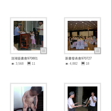
澎湖簽書會970801
新書發表會970727
3,568
11
4,882
18