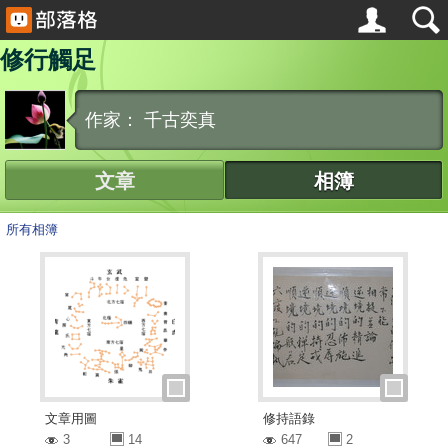
修行觸足
作家： 千古奕真
文章
相簿
所有相簿
文章用圖
修持語錄
3
14
647
2