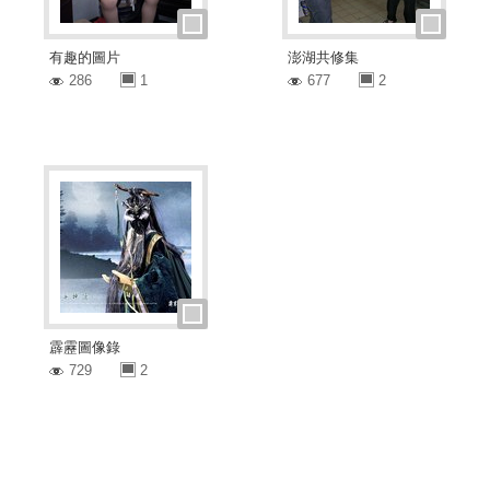
有趣的圖片
澎湖共修集
286
1
677
2
霹靂圖像錄
729
2