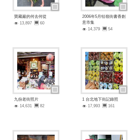
寶藏巖的何去何從
2006年5月牯嶺街書香創
意市集
13,897
60
14,379
54
九份老街照片
1 台北地下街記錄照
14,631
82
17,993
161