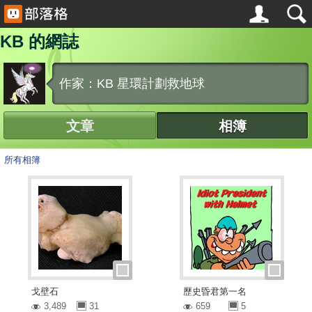
KB 的網誌
作家：KB 星環計劃救地球
文章
相簿
所有相簿
戈壁石
歷史昏君第一名
3,489
31
659
5