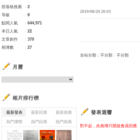
部落格推薦
：
2
2019
/
08
/
20
20
:
03
等級
：
8
點閱人氣
：
644,971
本日人氣
：
22
文章創作
：
370
相簿數
：
27
全站分類：
不分類
｜
不分類
月曆
相片排行榜
發表迴響
最新發表
最新回應
最新推薦
熱門瀏覽
熱門回應
熱門推薦
對不起，此相簿只開放會員回應