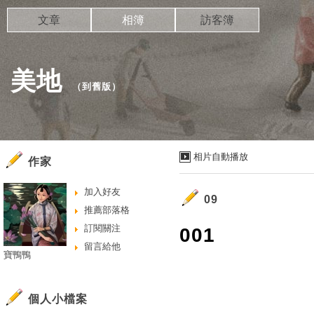
文章
相簿
訪客簿
美地
（
到舊版
）
相片自動播放
作家
加入好友
09
推薦部落格
訂閱關注
001
留言給他
寶鴨鴨
個人小檔案