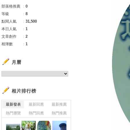
部落格推薦
：
0
等級
：
8
點閱人氣
：
31,500
本日人氣
：
1
文章創作
：
2
相簿數
：
1
月曆
相片排行榜
最新發表
最新回應
最新推薦
熱門瀏覽
熱門回應
熱門推薦