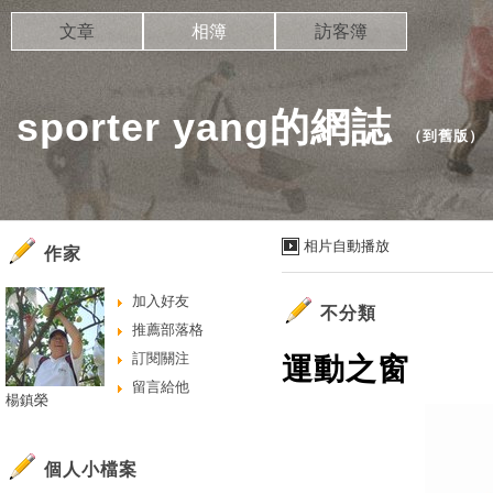
文章
相簿
訪客簿
sporter yang的網誌
（
到舊版
）
相片自動播放
作家
加入好友
不分類
推薦部落格
訂閱關注
運動之窗
留言給他
楊鎮榮
個人小檔案