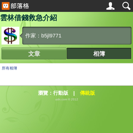
雲林借錢救急介紹
作家：b5jl9771
文章
相簿
所有相簿
瀏覽：
行動版
|
傳統版
udn.com © 2012