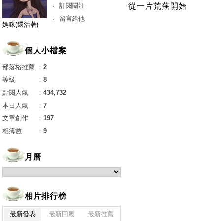
訂閱關注
從一片荒蕪開始
留言給他
媽咪(還活著)
個人小檔案
部落格推薦
：
2
等級
：
8
點閱人氣
：
434,732
本日人氣
：
7
文章創作
：
197
相簿數
：
9
月曆
相片排行榜
最新發表
最新回應
最新推薦