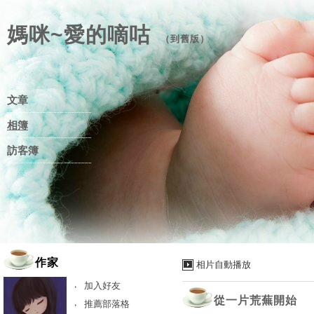
媽咪~愛的嘀咕
（
到舊版
）
文章
相簿
訪客簿
作家
相片自動播放
加入好友
從一片荒蕪開始
推薦部落格