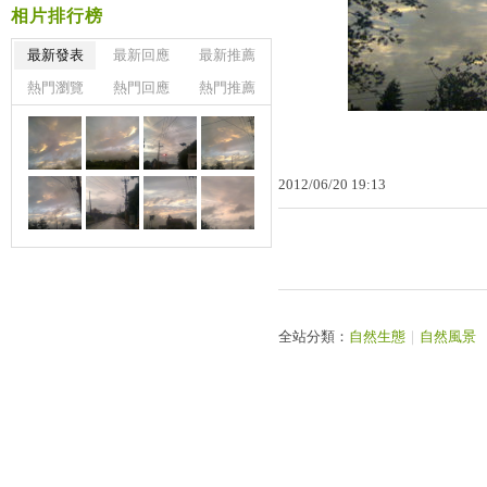
相片排行榜
最新發表
最新回應
最新推薦
熱門瀏覽
熱門回應
熱門推薦
2012
/
06
/
20
19
:
13
全站分類：
自然生態
｜
自然風景