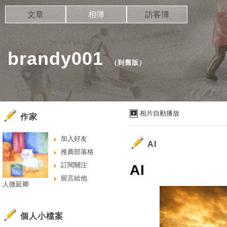
文章
相簿
訪客簿
brandy001
（
到舊版
）
相片自動播放
作家
加入好友
AI
推薦部落格
訂閱關注
AI
留言給他
人微延卿
個人小檔案