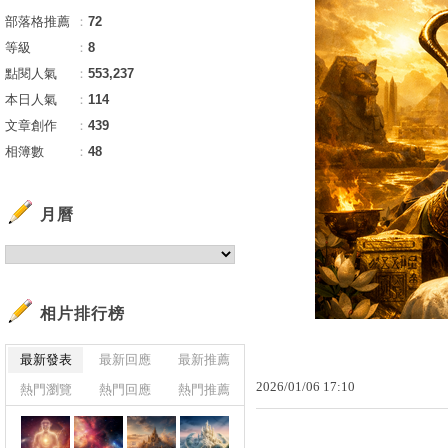
部落格推薦
：
72
等級
：
8
點閱人氣
：
553,237
本日人氣
：
114
文章創作
：
439
相簿數
：
48
月曆
相片排行榜
最新發表
最新回應
最新推薦
2026
/
01
/
06
17
:
10
熱門瀏覽
熱門回應
熱門推薦