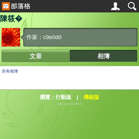
陳筱�
作家：c9e0d0
文章
相簿
所有相簿
瀏覽：
行動版
|
傳統版
udn.com © 2012