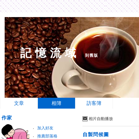
記 憶 流 域
（
到舊版
）
文章
相簿
訪客簿
作家
相片自動播放
加入好友
自製問候圖
推薦部落格