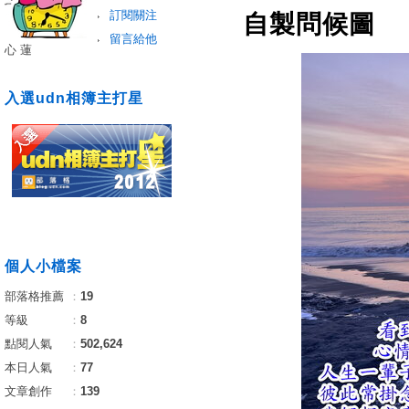
訂閱關注
自製問候圖
留言給他
心 蓮
入選udn相簿主打星
個人小檔案
部落格推薦
：
19
等級
：
8
點閱人氣
：
502,624
本日人氣
：
77
文章創作
：
139