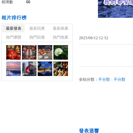
相簿數
：
66
相片排行榜
最新發表
最新回應
最新推薦
熱門瀏覽
熱門回應
熱門推薦
2025
/
06
/
12
12
:
52
全站分類：
不分類
｜
不分類
發表迴響