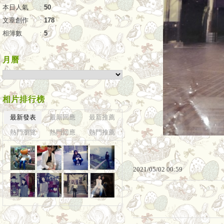
本日人氣
：
50
文章創作
：
178
相簿數
：
5
月曆
相片排行榜
最新發表
最新回應
最新推薦
熱門瀏覽
熱門回應
熱門推薦
2021
/
05
/
02
00
:
59