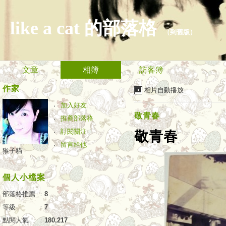
like a cat 的部落格
（
到舊版
）
文章
相簿
訪客簿
作家
相片自動播放
加入好友
敬青春
推薦部落格
訂閱關注
敬青春
留言給他
猴子貓
個人小檔案
部落格推薦
：
8
等級
：
7
點閱人氣
：
180,217