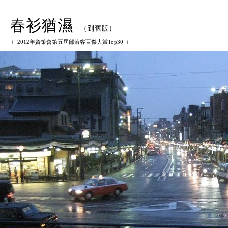
春衫猶濕
（
到舊版
）
﹝ 2012年資策會第五屆部落客百傑大賞Top30 ﹞