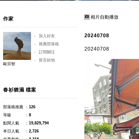
相片自動播放
作家
20240708
加入好友
推薦部落格
20240708
訂閱關注
留言給他
歐宗智
春衫猶濕 檔案
部落格推薦
：
126
等級
：
8
點閱人氣
：
19,829,794
本日人氣
：
2,726