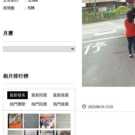
文章創作
：
3,318
相簿數
：
539
月曆
相片排行榜
最新發表
最新回應
最新推薦
熱門瀏覽
熱門回應
熱門推薦
2025
/
08
/
19
15
:
01