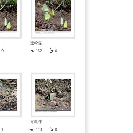
遷粉蝶
0
132
0
青鳳蝶
1
123
0