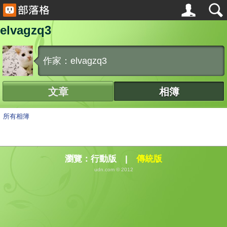
elvagzq3
作家：elvagzq3
文章
相簿
所有相簿
瀏覽：
行動版
|
傳統版
udn.com © 2012