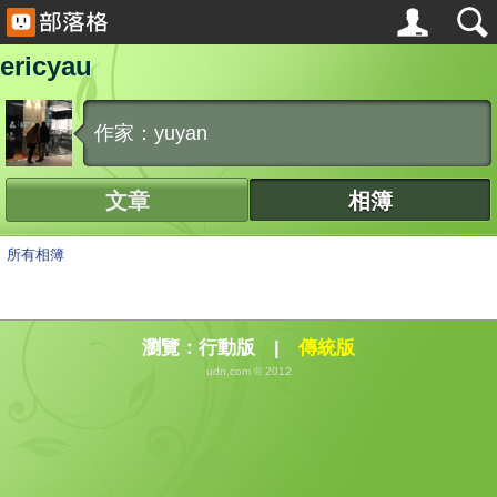
ericyau
作家：yuyan
文章
相簿
所有相簿
瀏覽：
行動版
|
傳統版
udn.com © 2012