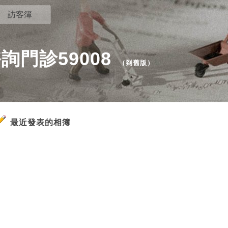
訪客簿
門診59008
（
到舊版
）
最近發表的相簿