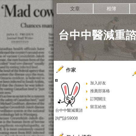
文章
相簿
台中中醫減重諮詢
作家
加入好友
推薦部落格
訂閱關注
留言給他
台中中醫減重諮
詢門診59008