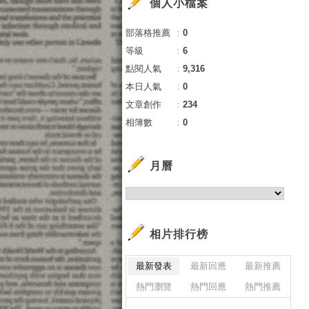
個人小檔案
部落格推薦
：
0
等級
：
6
點閱人氣
：
9,316
本日人氣
：
0
文章創作
：
234
相簿數
：
0
月曆
相片排行榜
最新發表
最新回應
最新推薦
熱門瀏覽
熱門回應
熱門推薦