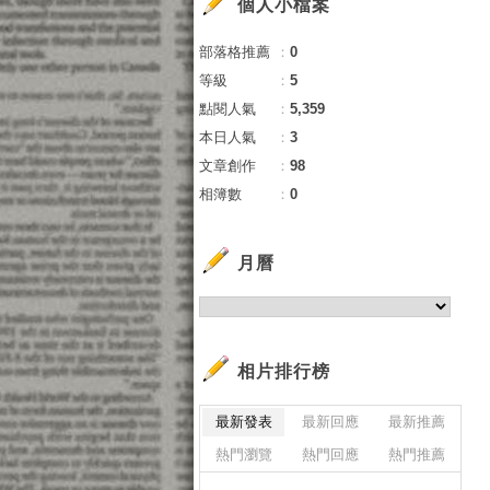
個人小檔案
部落格推薦
：
0
等級
：
5
點閱人氣
：
5,359
本日人氣
：
3
文章創作
：
98
相簿數
：
0
月曆
相片排行榜
最新發表
最新回應
最新推薦
熱門瀏覽
熱門回應
熱門推薦