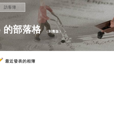
訪客簿
65 的部落格
（
到舊版
）
最近發表的相簿