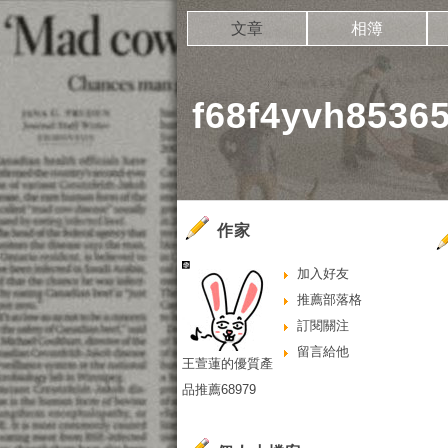
文章
相簿
f68f4yvh853
作家
加入好友
推薦部落格
訂閱關注
留言給他
王萱蓮的優質產
品推薦68979