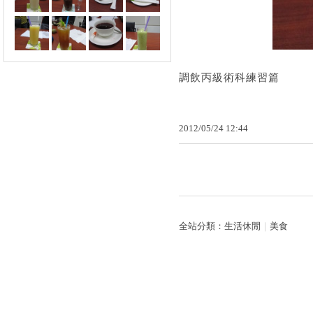
調飲丙級術科練習篇
2012
/
05
/
24
12
:
44
全站分類：
生活休閒
｜
美食