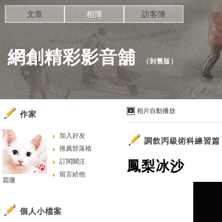
文章
相簿
訪客簿
網創精彩影音舖
（
到舊版
）
相片自動播放
作家
加入好友
調飲丙級術科練習篇
推薦部落格
訂閱關注
鳳梨冰沙
留言給他
霜珊
個人小檔案