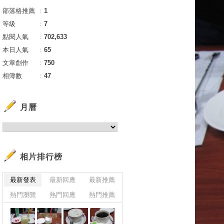
部落格推薦
：
1
等級
：
7
點閱人氣
：
702,633
本日人氣
：
65
文章創作
：
750
相簿數
：
47
月曆
相片排行榜
最新發表
最新回應
最新推薦
熱門瀏覽
熱門回應
熱門推薦