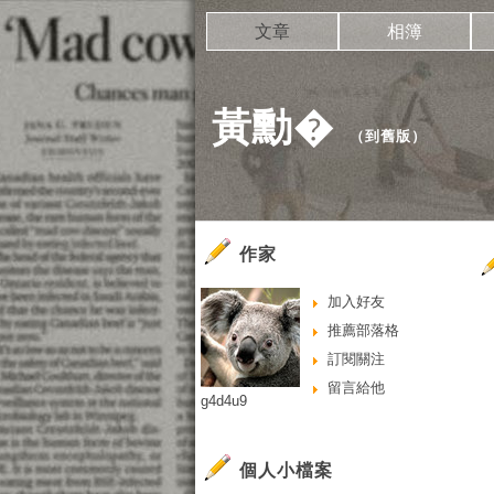
文章
相簿
黃勳�
（
到舊版
）
作家
加入好友
推薦部落格
訂閱關注
留言給他
g4d4u9
個人小檔案