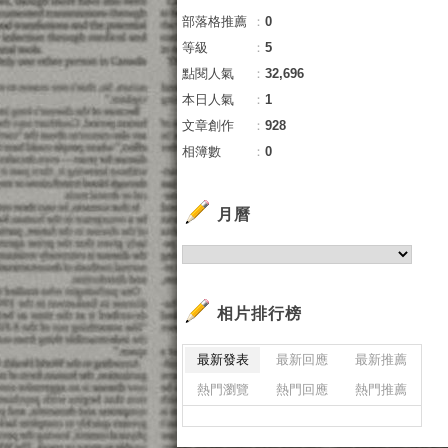
部落格推薦
：
0
等級
：
5
點閱人氣
：
32,696
本日人氣
：
1
文章創作
：
928
相簿數
：
0
月曆
相片排行榜
最新發表
最新回應
最新推薦
熱門瀏覽
熱門回應
熱門推薦