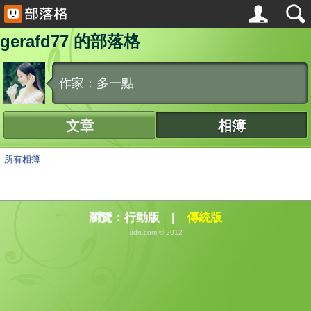
gerafd77 的部落格
作家：多一點
文章
相簿
所有相簿
瀏覽：
行動版
|
傳統版
udn.com © 2012