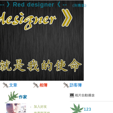
-- 》Red designer《 --
（
到舊版
）
文章
相簿
訪客簿
相片自動播放
作家
加入好友
123