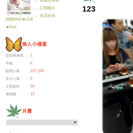
推薦部落格
123
訂閱關注
留言給他
桃園MAD★店長
★Red
個人小檔案
：
1
部落格推薦
：
6
等級
：
227,182
點閱人氣
：
6
本日人氣
：
54
文章創作
：
19
相簿數
月曆