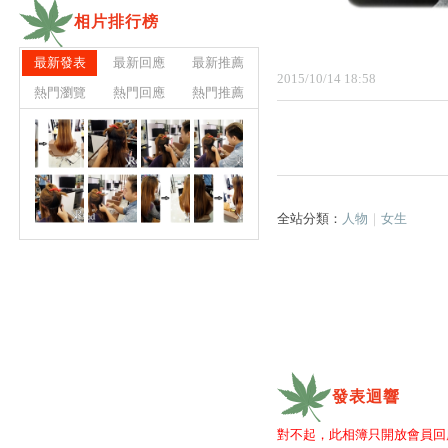
相片排行榜
最新發表
最新回應
最新推薦
2015
/
10
/
14
18
:
58
熱門瀏覽
熱門回應
熱門推薦
全站分類：
人物
｜
女生
發表迴響
對不起，此相簿只開放會員回