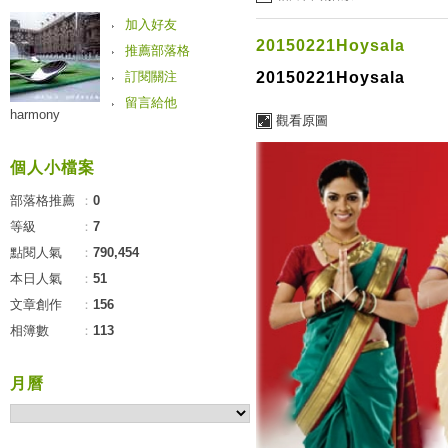
加入好友
20150221Hoysala
推薦部落格
訂閱關注
20150221Hoysala
留言給他
harmony
觀看原圖
個人小檔案
部落格推薦
：
0
等級
：
7
點閱人氣
：
790,454
本日人氣
：
51
文章創作
：
156
相簿數
：
113
月曆