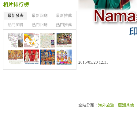
相片排行榜
最新發表
最新回應
最新推薦
熱門瀏覽
熱門回應
熱門推薦
2015
/
05
/
20
12
:
35
全站分類：
海外旅遊
｜
亞洲其他