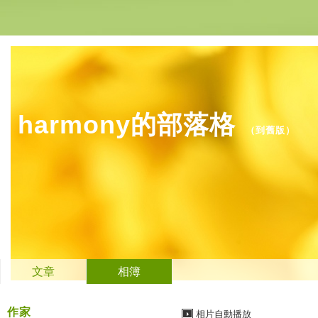
harmony的部落格
（
到舊版
）
文章
相簿
作家
相片自動播放