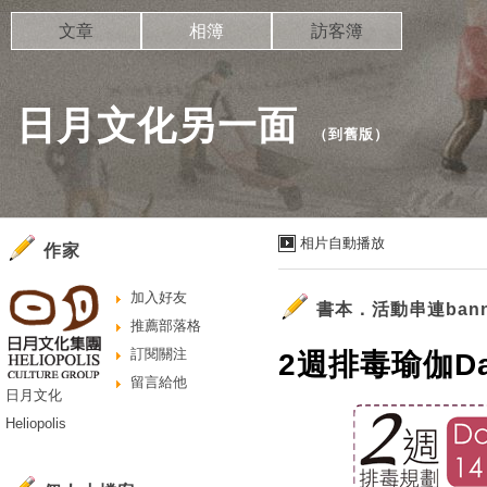
文章
相簿
訪客簿
日月文化另一面
（
到舊版
）
相片自動播放
作家
加入好友
書本．活動串連bann
推薦部落格
訂閱關注
2週排毒瑜伽Da
留言給他
日月文化
Heliopolis