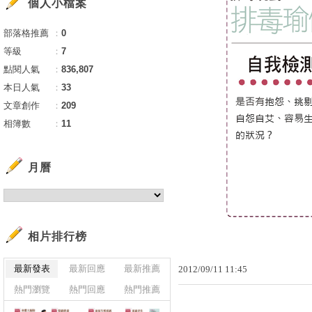
個人小檔案
部落格推薦
：
0
等級
：
7
點閱人氣
：
836,807
本日人氣
：
33
文章創作
：
209
相簿數
：
11
月曆
相片排行榜
最新發表
最新回應
最新推薦
2012
/
09
/
11
11
:
45
熱門瀏覽
熱門回應
熱門推薦