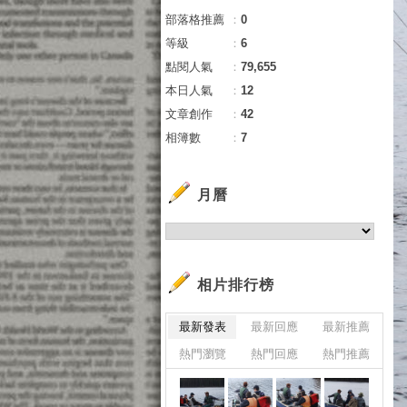
部落格推薦
：
0
等級
：
6
點閱人氣
：
79,655
本日人氣
：
12
文章創作
：
42
相簿數
：
7
月曆
相片排行榜
最新發表
最新回應
最新推薦
熱門瀏覽
熱門回應
熱門推薦