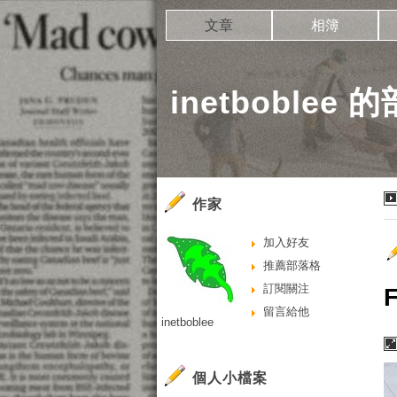
文章
相簿
inetboblee 
作家
加入好友
推薦部落格
訂閱關注
F
留言給他
inetboblee
個人小檔案