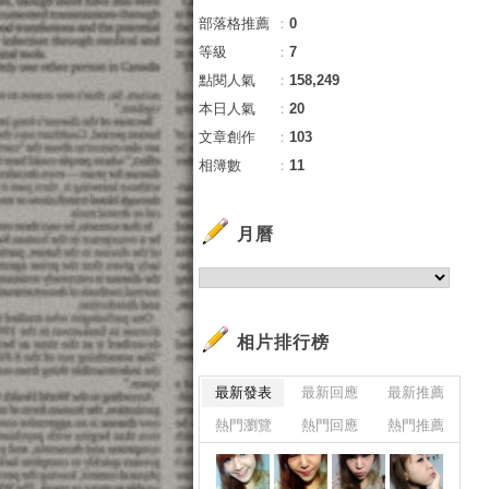
部落格推薦
：
0
等級
：
7
點閱人氣
：
158,249
本日人氣
：
20
文章創作
：
103
相簿數
：
11
月曆
相片排行榜
最新發表
最新回應
最新推薦
熱門瀏覽
熱門回應
熱門推薦