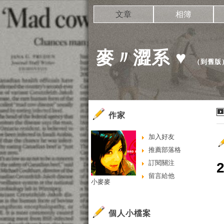
文章
相簿
麥〃澀系 ♥
（
到舊版
作家
加入好友
推薦部落格
訂閱關注
留言給他
小麥麥
個人小檔案