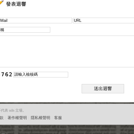
發表迴響
送出迴響
 udn 立場。
款
︱
著作權聲明
︱
隱私權聲明
︱
客服