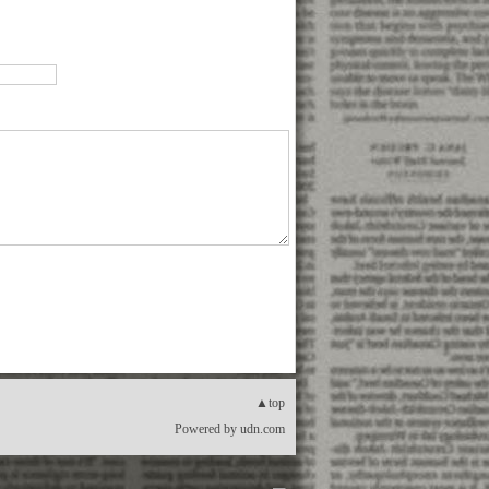
▲top
Powered by
udn.com