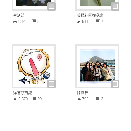
生活照
美麗花園在我家
932
5
941
7
洋蔥頭日記
韓國行
5,570
29
792
3