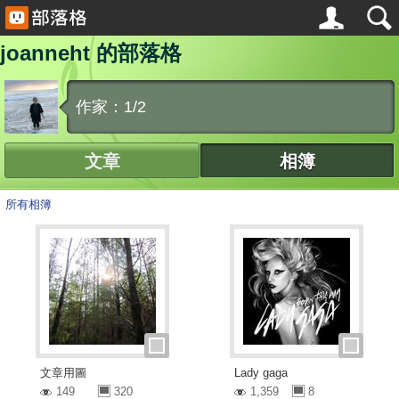
joanneht 的部落格
作家：1/2
文章
相簿
所有相簿
文章用圖
Lady gaga
149
320
1,359
8