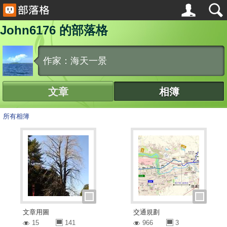
John6176 的部落格
作家：海天一景
文章
相簿
所有相簿
文章用圖
交通規劃
15
141
966
3