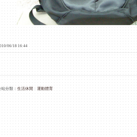
010
/
06
/
18
16
:
44
全站分類：
生活休閒
｜
運動體育