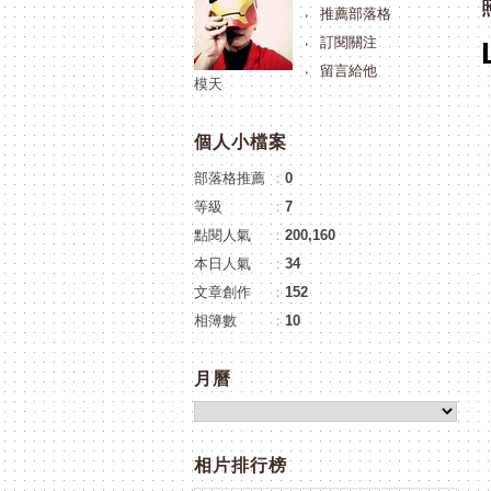
推薦部落格
訂閱關注
留言給他
模天
個人小檔案
部落格推薦
：
0
等級
：
7
點閱人氣
：
200,160
本日人氣
：
34
文章創作
：
152
相簿數
：
10
月曆
相片排行榜