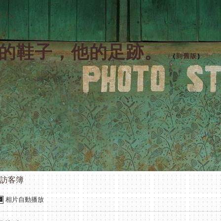
的鞋子，他的足跡。
（
到舊版
）
訪客簿
相片自動播放