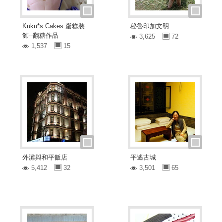
Kuku*s Cakes 蛋糕裝
秘魯印加文明
飾--翻糖作品
3,625
72
1,537
15
外灘與和平飯店
平遙古城
5,412
32
3,501
65