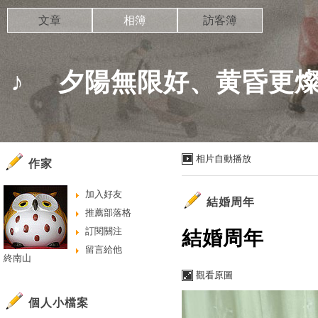
文章
相簿
訪客簿
♪ 夕陽無限好、黄昏更燦
相片自動播放
作家
加入好友
結婚周年
推薦部落格
訂閱關注
結婚周年
留言給他
終南山
觀看原圖
個人小檔案