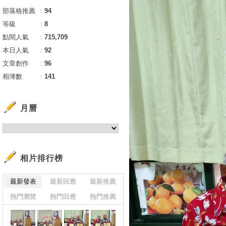
部落格推薦
：
94
等級
：
8
點閱人氣
：
715,709
本日人氣
：
92
文章創作
：
96
相簿數
：
141
月曆
相片排行榜
最新發表
最新回應
最新推薦
熱門瀏覽
熱門回應
熱門推薦