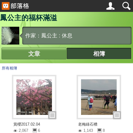
鳳公主的福杯滿溢
作家：鳳公主 : 休息
文章
相簿
所有相簿
賞櫻2017.02.04
老梅綠石槽
2,067
6
1,143
8