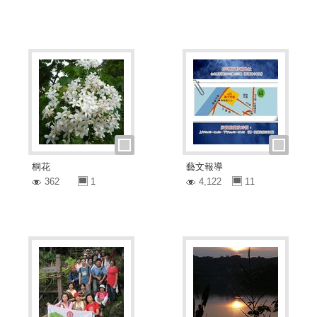
桐花
藝文報導
362
1
4,122
11