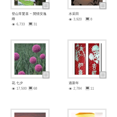
登山常驚喜 ~ 閒情安逸
水采田
緻
3,920
8
6,733
31
花.七夕
過新年
17,500
68
2,784
11