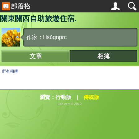
關東關西自助旅遊住宿.
作家：lils6qnprc
文章
相簿
所有相簿
瀏覽：
行動版
|
傳統版
udn.com © 2012