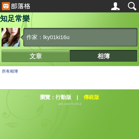
知足常樂
作家：lky01ki16u
文章
相簿
所有相簿
瀏覽：
行動版
|
傳統版
udn.com © 2012