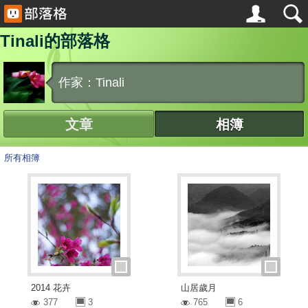
Tinali的部落格
作家：Tinali
文章
相簿
所有相簿
2014 花卉
山居歲月
377
3
765
6