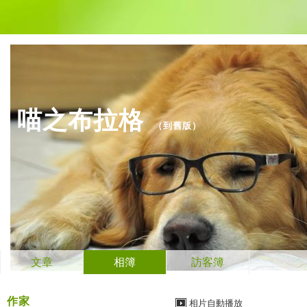
喵之布拉格
（
到舊版
）
文章
相簿
訪客簿
作家
相片自動播放