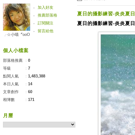
加入好友
夏日的攝影練習-炎炎夏
推薦部落格
訂閱關注
夏日的攝影練習-炎炎夏
留言給他
╭☆小喵〞oοО
個人小檔案
部落格推薦
：
0
等級
：
7
點閱人氣
：
1,483,388
本日人氣
：
14
文章創作
：
60
相簿數
：
171
月曆