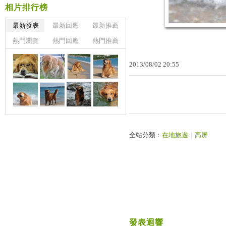
相片排行榜
最新發表
最新回應
最新推薦
熱門瀏覽
熱門回應
熱門推薦
2013
/
08
/
02
20
:
55
全站分類：
在地旅遊
｜
高屏
發表迴響