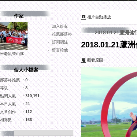
作家
相片自動播放
加入好友
2018.01.21蘆洲健
推薦部落格
訂閱關注
2018.01.21蘆
留言給他
米老鼠登山隊
觀看原圖
個人小檔案
部落格推薦
：
0
等級
：
8
點閱人氣
：
310,191
本日人氣
：
24
文章創作
：
112
相簿數
：
166