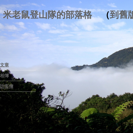
米老鼠登山隊的部落格
（
到舊
文章
相簿
訪客簿