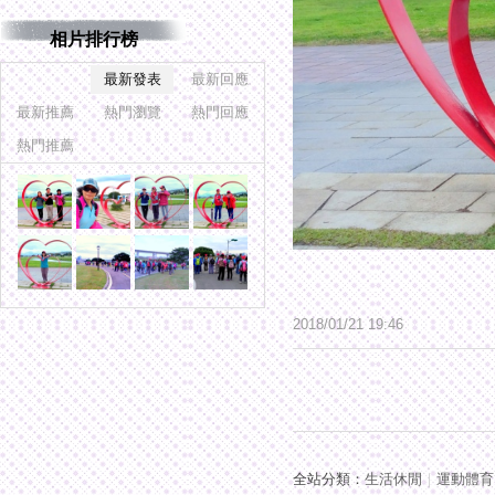
相片排行榜
最新發表
最新回應
最新推薦
熱門瀏覽
熱門回應
熱門推薦
2018
/
01
/
21
19
:
46
全站分類：
生活休閒
｜
運動體育