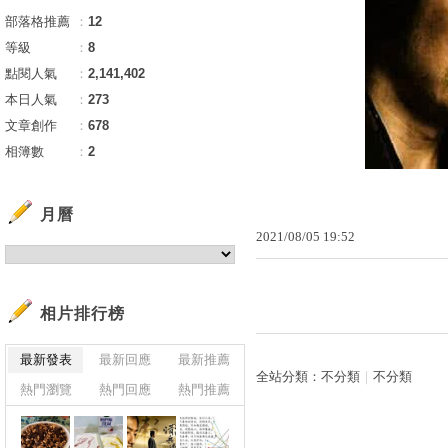
部落格推薦
：
12
等級
：
8
點閱人氣
：
2,141,402
本日人氣
：
273
文章創作
：
678
相簿數
：
2
月曆
2021
/
08
/
05
19
:
52
相片排行榜
最新發表
最新回應
最新推薦
全站分類：
不分類
｜
不分類
熱門瀏覽
熱門回應
熱門推薦