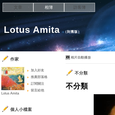
文章
相簿
訪客簿
Lotus Amita
（
到舊版
）
相片自動播放
作家
加入好友
不分類
推薦部落格
訂閱關注
不分類
留言給他
Lotus Amita
個人小檔案