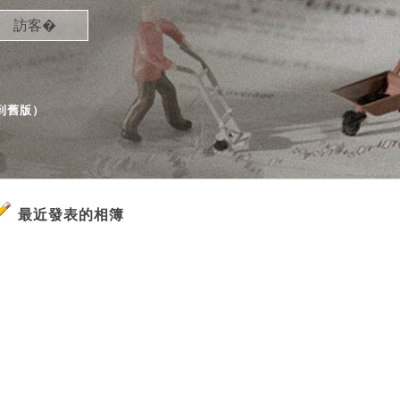
訪客�
到舊版
）
最近發表的相簿