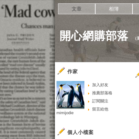
文章
相簿
開心網購部落
（
作家
加入好友
推薦部落格
訂閱關注
留言給他
mimijodie
個人小檔案