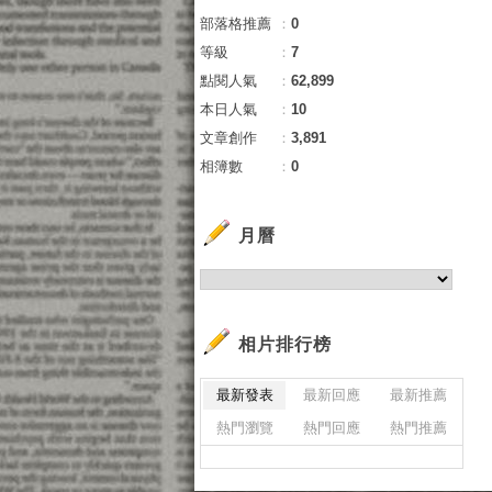
部落格推薦
：
0
等級
：
7
點閱人氣
：
62,899
本日人氣
：
10
文章創作
：
3,891
相簿數
：
0
月曆
相片排行榜
最新發表
最新回應
最新推薦
熱門瀏覽
熱門回應
熱門推薦