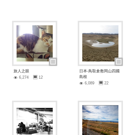
旅人之眼
日本-鳥取倉敷岡山四國
島根
6,274
12
6,089
22