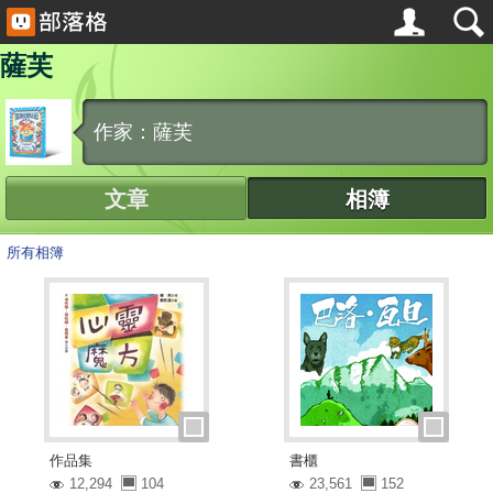
薩芙
作家：薩芙
文章
相簿
所有相簿
作品集
書櫃
12,294
104
23,561
152