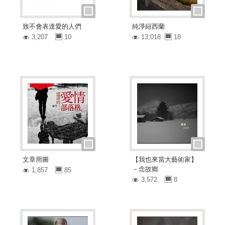
致不會表達愛的人們
純淨紐西蘭
3,207
10
13,018
18
文章用圖
【我也來當大藝術家】
－念故鄉
1,857
85
3,572
8