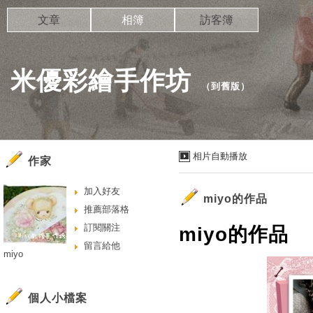
文章
相簿
訪客簿
米優彩繪手作坊
（
到舊版
）
相片自動播放
作家
加入好友
miyo的作品
推薦部落格
訂閱關注
miyo的作品
留言給他
miyo
個人小檔案