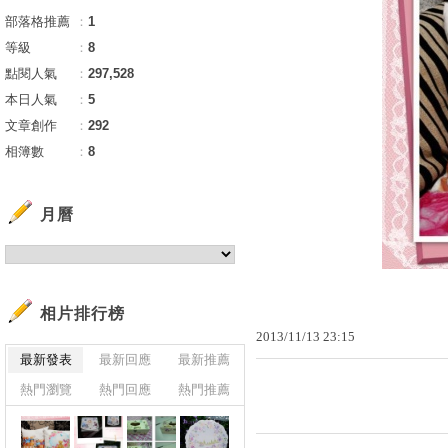
部落格推薦
：
1
等級
：
8
點閱人氣
：
297,528
本日人氣
：
5
文章創作
：
292
相簿數
：
8
月曆
相片排行榜
2013
/
11
/
13
23
:
15
最新發表
最新回應
最新推薦
熱門瀏覽
熱門回應
熱門推薦