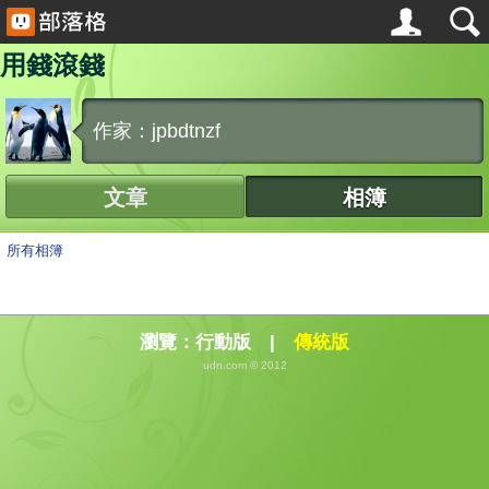
用錢滾錢
作家：jpbdtnzf
文章
相簿
所有相簿
瀏覽：
行動版
|
傳統版
udn.com © 2012