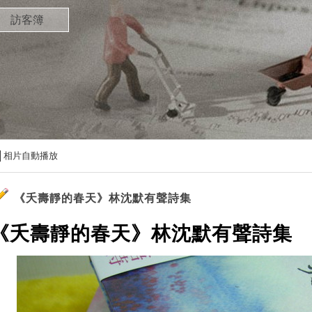
訪客簿
相片自動播放
《夭壽靜的春天》林沈默有聲詩集
《夭壽靜的春天》林沈默有聲詩集