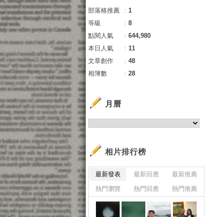
部落格推薦
：
1
等級
：
8
點閱人氣
：
644,980
本日人氣
：
11
文章創作
：
48
相簿數
：
28
月曆
相片排行榜
最新發表
最新回應
最新推薦
熱門瀏覽
熱門回應
熱門推薦