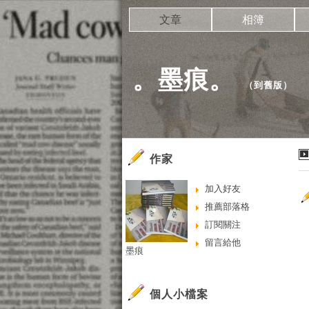
文章
相簿
。墨痕。
（
到舊版
）
作家
加入好友
推薦部落格
訂閱關注
留言給他
墨痕
個人小檔案