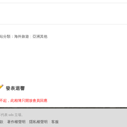
站分類：
海外旅遊
｜
亞洲其他
發表迴響
不起，此相簿只開放會員回應
 udn 立場。
款
︱
著作權聲明
︱
隱私權聲明
︱
客服