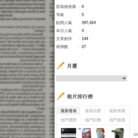
部落格推薦
：
0
等級
：
5
點閱人氣
：
397,424
本日人氣
：
4
文章創作
：
144
相簿數
：
27
月曆
相片排行榜
最新發表
最新回應
最新推薦
熱門瀏覽
熱門回應
熱門推薦
20