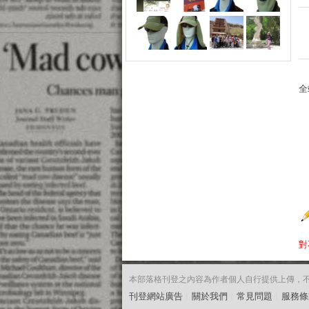
全
對
本部落格刊登之內容為作者個人自行提供上傳，不代表
刊登網站廣告
︱
關於我們
︱
常見問題
︱
服務條