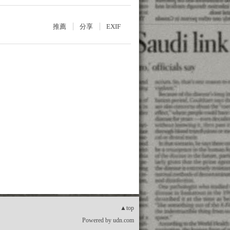
推薦
分享
EXIF
▲top
Powered by
udn.com