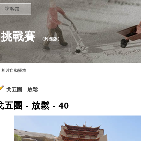
訪客簿
壁挑戰賽
（
到舊版
）
相片自動播放
戈五團 - 放鬆
戈五團 - 放鬆 - 40