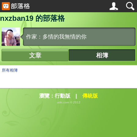
nxzban19 的部落格
作家：多情的我無情的你
文章
相簿
所有相簿
瀏覽：
行動版
|
傳統版
udn.com © 2012