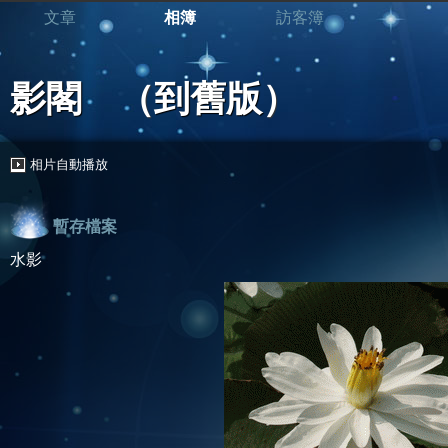
文章
相簿
訪客簿
影閣
（
到舊版
）
相片自動播放
暫存檔案
水影