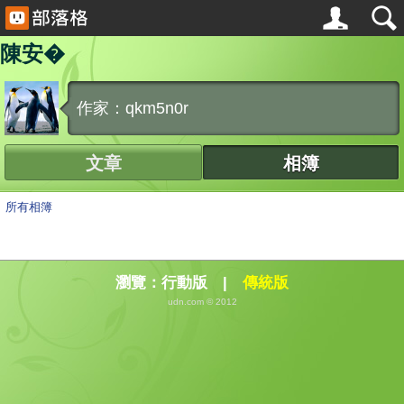
陳安�
作家：qkm5n0r
文章
相簿
所有相簿
瀏覽：
行動版
|
傳統版
udn.com © 2012